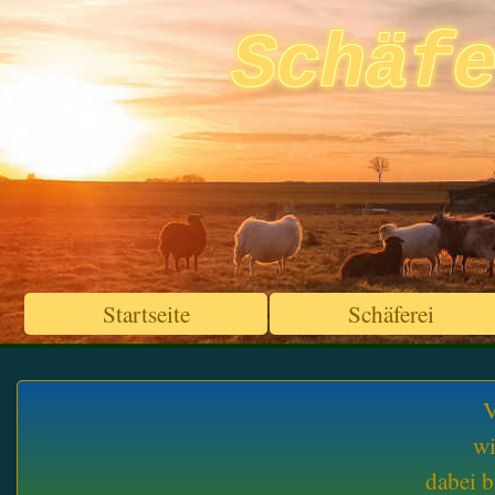
Schäf
Startseite
Schäferei
V
wi
dabei b